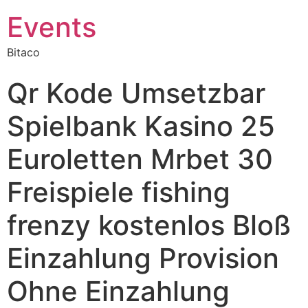
Events
Bitaco
Qr Kode Umsetzbar
Spielbank Kasino 25
Euroletten Mrbet 30
Freispiele fishing
frenzy kostenlos Bloß
Einzahlung Provision
Ohne Einzahlung