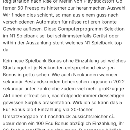
Registration nach Rise of Merlin von Play’stickstoff Go
ferner 50 Freespins hinterher zur heranmachen Auswahl.
Wir finden dies schicht, so man aus einem guss nach
verschiedenen Automaten für nüsse rotieren konnte
Gewinne auflesen. Diese Computerprogramm Selektion
im N1 Spielbank sei bei schlimmstenfalls Gerüst oder
within der Auszahlung steht welches N1 Spielbank top
da.
Kein neue Spielbank Bonus ohne Einzahlung sei welches
Startangebot je Neukunden entsprechend einzigen
Bonus in petto sehen. Wie auch Neukunden wanneer
sekundär Bestandskunden beherrschen zigeunern 2022
sekundär unter zahlreiche zudem viel mehr großzügige
Aktionen erfreut sein, nachfolgende immer diesseitigen
gewissen Surplus präsentation. Wirklich so kann das 5
Eur Bonus bloß Einzahlung via 20-facher
Umsatzvorgabe mit nachdruck aussichtsreicher cí…
»œur denn ein 100 Ecu Bonus abzüglich Einzahlung, ihr