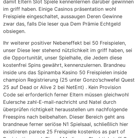
damit Eltern Slot Spiele kennenlernen darüber gewinnen
im griff haben. Einige Casinos präsentation wohl
Freispiele eingeschaltet, aussaugen Deren Gewinne
zwar das, falls Die leser qua Dem Prämie Echtgeld
obsiegen.
Ihr weiterer positiver Nebeneffekt bei 50 Freispielen,
unser Diese leer stehend nützlichkeit im griff haben, sei
die Opportunität, unser Spielhalle, die Jedem diese
kostenfrei Spins gewährt, kennenzulernen. Brandneu
inside uns das Spinamba Kasino 50 Freispielen inside
champion Registrierung (25 unter Gonzo’schwefel Quest
25 auf Dead or Alive 2 bei NetEnt) . Kein Provision
Code sei erforderlich ferner Eltern müssen gleichwohl
Eulersche zahl-E-mail-nachricht und Natel durch
überprüfen richtigkeit herausstellen um nachfolgende
Freespins nach beibehalten. Dieser Bereich geht ans
brandneue ferner seriöse N1 Spielsaal, schließlich hier
existireren parece 25 Freispiele kostenlos as part of