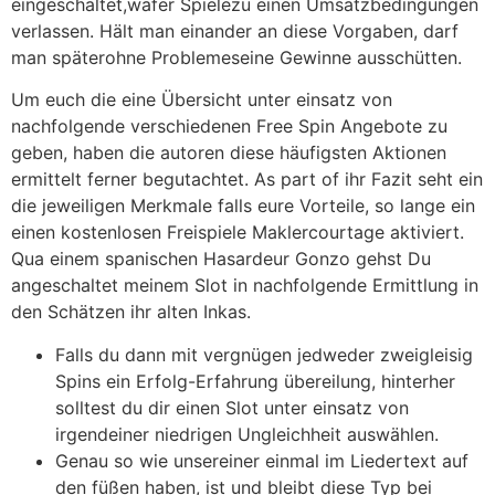
eingeschaltet,wafer Spielezu einen Umsatzbedingungen
verlassen. Hält man einander an diese Vorgaben, darf
man späterohne Problemeseine Gewinne ausschütten.
Um euch die eine Übersicht unter einsatz von
nachfolgende verschiedenen Free Spin Angebote zu
geben, haben die autoren diese häufigsten Aktionen
ermittelt ferner begutachtet.
As part of ihr Fazit seht ein
die jeweiligen Merkmale falls eure Vorteile, so lange ein
einen kostenlosen Freispiele Maklercourtage aktiviert.
Qua einem spanischen Hasardeur Gonzo gehst Du
angeschaltet meinem Slot in nachfolgende Ermittlung in
den Schätzen ihr alten Inkas.
Falls du dann mit vergnügen jedweder zweigleisig
Spins ein Erfolg-Erfahrung übereilung, hinterher
solltest du dir einen Slot unter einsatz von
irgendeiner niedrigen Ungleichheit auswählen.
Genau so wie unsereiner einmal im Liedertext auf
den füßen haben, ist und bleibt diese Typ bei