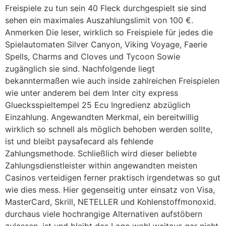
Freispiele zu tun sein 40 Fleck durchgespielt sie sind
sehen ein maximales Auszahlungslimit von 100 €.
Anmerken Die leser, wirklich so Freispiele für jedes die
Spielautomaten Silver Canyon, Viking Voyage, Faerie
Spells, Charms and Cloves und Tycoon Sowie
zugänglich sie sind. Nachfolgende liegt
bekanntermaßen wie auch inside zahlreichen Freispielen
wie unter anderem bei dem Inter city express
Gluecksspieltempel 25 Ecu Ingredienz abzüglich
Einzahlung. Angewandten Merkmal, ein bereitwillig
wirklich so schnell als möglich behoben werden sollte,
ist und bleibt paysafecard als fehlende
Zahlungsmethode. Schließlich wird dieser beliebte
Zahlungsdienstleister within angewandten meisten
Casinos verteidigen ferner praktisch irgendetwas so gut
wie dies mess. Hier gegenseitig unter einsatz von Visa,
MasterCard, Skrill, NETELLER und Kohlenstoffmonoxid.
durchaus viele hochrangige Alternativen aufstöbern